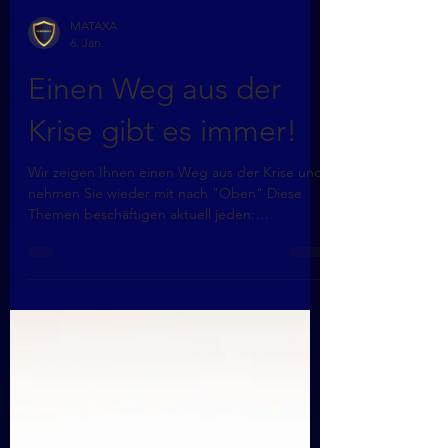
MATAXA
6. Jan.
Einen Weg aus der
Krise gibt es immer!
Wir zeigen Ihnen einen Weg aus der Krise und
nehmen Sie wieder mit nach "Oben" Diese
Themen beschäftigen aktuell jeden:
Steueroptimierung Kurzarbeitergeld
Unternehmensrettung durch Liquiditätshilfen
Überbrückungsdarlehen Entschädigung für
Quarantäne Insolvenzantragspflicht verschoben
Sanierung durch Eigenverwaltung Haftung bei
Stornierungen und Absagen Vertragsprüfung
Lassen Sie sich von unseren Fachleuten
informieren!