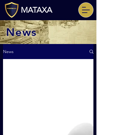
MATAXA
News
News