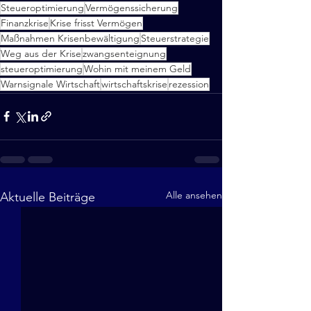
Steueroptimierung
Vermögenssicherung
Finanzkrise
Krise frisst Vermögen
Maßnahmen Krisenbewältigung
Steuerstrategie
Weg aus der Krise
zwangsenteignung
steueroptimierung
Wohin mit meinem Geld
Warnsignale Wirtschaft
wirtschaftskrise
rezession
Alle ansehen
Aktuelle Beiträge