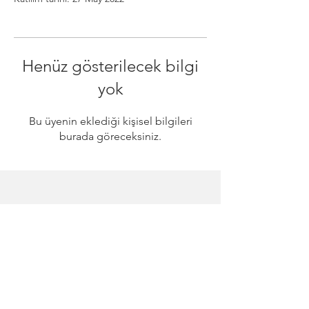
Henüz gösterilecek bilgi
yok
Bu üyenin eklediği kişisel bilgileri
burada göreceksiniz.
Daha fazla bilgi ister
misiniz? Lütfen bizimle
iletişime geçin!
Bize ulaşın